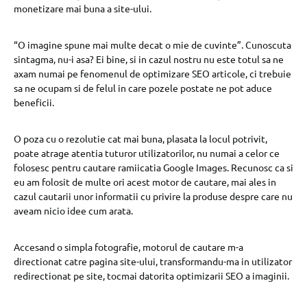
monetizare mai buna a site-ului.
“O imagine spune mai multe decat o mie de cuvinte”. Cunoscuta
sintagma, nu-i asa? Ei bine, si in cazul nostru nu este totul sa ne
axam numai pe fenomenul de optimizare SEO articole, ci trebuie
sa ne ocupam si de felul in care pozele postate ne pot aduce
beneficii.
O poza cu o rezolutie cat mai buna, plasata la locul potrivit,
poate atrage atentia tuturor utilizatorilor, nu numai a celor ce
folosesc pentru cautare ramiicatia Google Images. Recunosc ca si
eu am folosit de multe ori acest motor de cautare, mai ales in
cazul cautarii unor informatii cu privire la produse despre care nu
aveam nicio idee cum arata.
Accesand o simpla fotografie, motorul de cautare m-a
directionat catre pagina site-ului, transformandu-ma in utilizator
redirectionat pe site, tocmai datorita optimizarii SEO a imaginii.