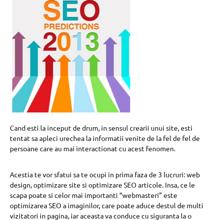
Cand esti la inceput de drum, in sensul crearii unui site, esti
tentat sa apleci urechea la informatii venite de la fel de fel de
persoane care au mai interactionat cu acest fenomen.
Acestia te vor sfatui sa te ocupi in prima faza de 3 lucruri: web
design, optimizare site si optimizare SEO articole. Insa, ce le
scapa poate si celor mai importanti “webmasteri” este
optimizarea SEO a imaginilor, care poate aduce destul de multi
vizitatori in pagina, iar aceasta va conduce cu siguranta la o