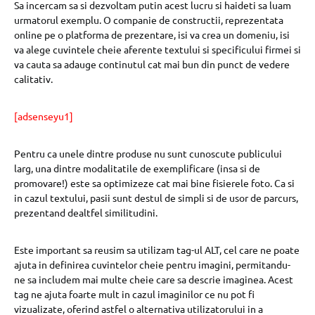
Sa incercam sa si dezvoltam putin acest lucru si haideti sa luam
urmatorul exemplu. O companie de constructii, reprezentata
online pe o platforma de prezentare, isi va crea un domeniu, isi
va alege cuvintele cheie aferente textului si specificului firmei si
va cauta sa adauge continutul cat mai bun din punct de vedere
calitativ.
[adsenseyu1]
Pentru ca unele dintre produse nu sunt cunoscute publicului
larg, una dintre modalitatile de exemplificare (insa si de
promovare!) este sa optimizeze cat mai bine fisierele foto. Ca si
in cazul textului, pasii sunt destul de simpli si de usor de parcurs,
prezentand dealtfel similitudini.
Este important sa reusim sa utilizam tag-ul ALT, cel care ne poate
ajuta in definirea cuvintelor cheie pentru imagini, permitandu-
ne sa includem mai multe cheie care sa descrie imaginea. Acest
tag ne ajuta foarte mult in cazul imaginilor ce nu pot fi
vizualizate, oferind astfel o alternativa utilizatorului in a