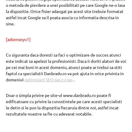
o metoda de pierdere a unei posibilitati pe care Google ne-o lasa
la dispozitie. Orice fisier adaugat pe acest site trebuie formatat
astfel incat Google sa il poata asocia cu informatia descrisa in
sine.
[adsenseyu1]
Cu siguranta daca doresti sa faci o optimizare de succes atunci
este indicat sa apelezi la profesionisti. Daca ii doriti alaturi de voi
pe cei mai buni in acest domeniu, atunci poate ar trebui sa stiti
faptul ca specialistii Danbradu.ro va pot ajuta in orice privinta in
domeniul
optimizarii SEO pas cu pas
.
Doar o simpla privire pe site-ul www.danbradu.ro poate fi
edificatoare cu privire la cunostintele pe care acesti specialisti
le detin si le pun la dispozitia fiecaruia dintre noi, astfel incat
rezultatele noastre sa fie cu adevarat notabile.