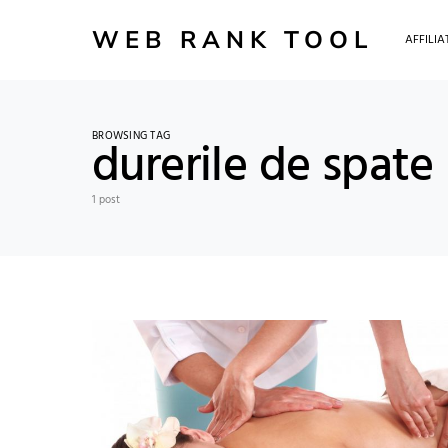
WEB RANK TOOL
AFFILI
BROWSING TAG
durerile de spate
1 post